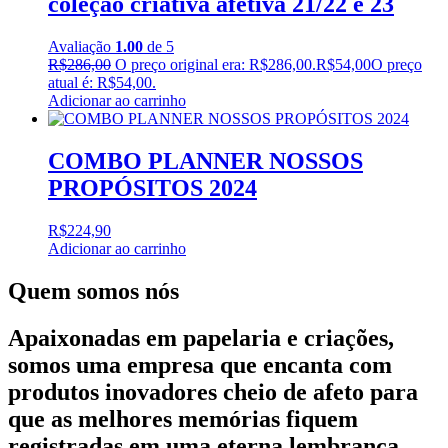
coleção criativa afetiva 21/22 e 23
Avaliação
1.00
de 5
R$
286,00
O preço original era: R$286,00.
R$
54,00
O preço
atual é: R$54,00.
Adicionar ao carrinho
COMBO PLANNER NOSSOS
PROPÓSITOS 2024
R$
224,90
Adicionar ao carrinho
Quem somos nós
Apaixonadas em papelaria e criações,
somos uma empresa que encanta com
produtos inovadores cheio de afeto para
que as melhores memórias fiquem
registradas em uma eterna lembrança.