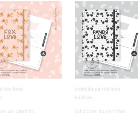
o fox love
coleção panda love
0
R$
39,90
nar ao carrinho
Adicionar ao carrinho