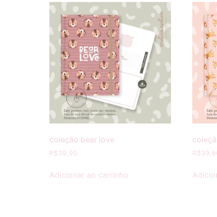
coleção bear love
coleçã
R$
39,90
R$
39,9
Adicionar ao carrinho
Adicio