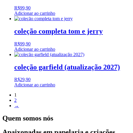
R$
99,90
Adicionar ao carrinho
coleção completa tom e jerry
R$
99,90
Adicionar ao carrinho
coleção garfield (atualização 2027)
R$
29,90
Adicionar ao carrinho
1
2
→
Quem somos nós
Apaixonadas em papelaria e criações,