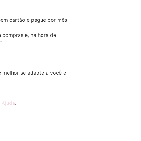
em cartão e pague por mês
e compras e, na hora de
”.
 melhor se adapte a você e
e
Ajuda
.