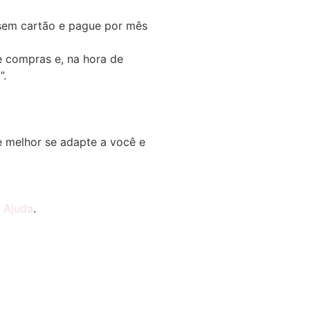
em cartão e pague por mês
e compras e, na hora de
”.
 melhor se adapte a você e
e
Ajuda
.