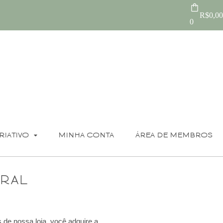
R$
0,00
0
RIATIVO
MINHA CONTA
ÁREA DE MEMBROS
ral
 de nossa loja, você adquire a