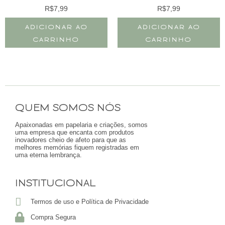
R$
7,99
R$
7,99
ADICIONAR AO
ADICIONAR AO
CARRINHO
CARRINHO
QUEM SOMOS NÓS
Apaixonadas em papelaria e criações, somos
uma empresa que encanta com produtos
inovadores cheio de afeto para que as
melhores memórias fiquem registradas em
uma eterna lembrança.
INSTITUCIONAL
Termos de uso e Política de Privacidade
Compra Segura