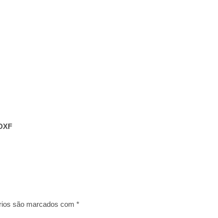
) DXF
rios são marcados com
*