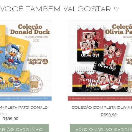
VOCÊ TAMBÉM VAI GOSTAR ♡
MPLETA PATO DONALD
COLEÇÃO COMPLETA OLIVIA 
R$
99,90
R$
99,90
Avaliação
1.00
de
AR AO CARRINHO
ADICIONAR AO CARR
5