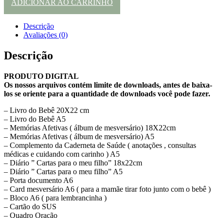
ADICIONAR AO CARRINHO
Descrição
Avaliações (0)
Descrição
PRODUTO DIGITAL
Os nossos arquivos contém limite de downloads, antes de baixa-
los se oriente para a quantidade de downloads você pode fazer.
– Livro do Bebê 20X22 cm
– Livro do Bebê A5
– Memórias Afetivas ( álbum de mesversário) 18X22cm
– Memórias Afetivas ( álbum de mesversário) A5
– Complemento da Caderneta de Saúde ( anotações , consultas
médicas e cuidando com carinho ) A5
– Diário ” Cartas para o meu filho” 18x22cm
– Diário ” Cartas para o meu filho” A5
– Porta documento A6
– Card mesversário A6 ( para a mamãe tirar foto junto com o bebê )
– Bloco A6 ( para lembrancinha )
– Cartão do SUS
– Quadro Oração