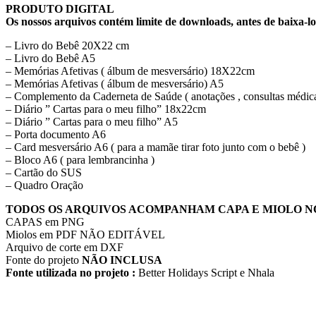
PRODUTO DIGITAL
Os nossos arquivos contém limite de downloads, antes de baixa-lo
– Livro do Bebê 20X22 cm
– Livro do Bebê A5
– Memórias Afetivas ( álbum de mesversário) 18X22cm
– Memórias Afetivas ( álbum de mesversário) A5
– Complemento da Caderneta de Saúde ( anotações , consultas médic
– Diário ” Cartas para o meu filho” 18x22cm
– Diário ” Cartas para o meu filho” A5
– Porta documento A6
– Card mesversário A6 ( para a mamãe tirar foto junto com o bebê )
– Bloco A6 ( para lembrancinha )
– Cartão do SUS
– Quadro Oração
TODOS OS ARQUIVOS ACOMPANHAM CAPA E MIOLO N
CAPAS em PNG
Miolos em PDF NÃO EDITÁVEL
Arquivo de corte em DXF
Fonte do projeto
NÃO INCLUSA
Fonte utilizada no projeto :
Better Holidays Script e Nhala