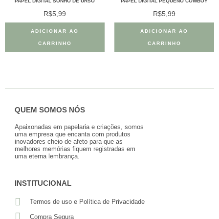
PAPEL DIGITAL SONHO DE URSO
PAPEL DIGITAL PEQUENO COWBOY
R$
5,99
R$
5,99
ADICIONAR AO
ADICIONAR AO
CARRINHO
CARRINHO
QUEM SOMOS NÓS
Apaixonadas em papelaria e criações, somos
uma empresa que encanta com produtos
inovadores cheio de afeto para que as
melhores memórias fiquem registradas em
uma eterna lembrança.
INSTITUCIONAL
Termos de uso e Política de Privacidade
Compra Segura