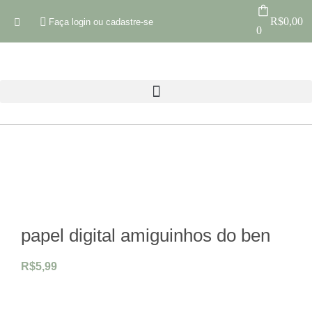
R$
0,00
Faça login ou cadastre-se
0
papel digital amiguinhos do ben
R$
5,99