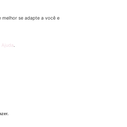
 melhor se adapte a você e
e
Ajuda
.
azer.