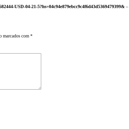
3682444-USD-04-21-5?hs=04c94e879ebcc9c4f6d43d5369479399&
–
ão marcados com
*