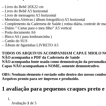
– Livro do Bebê 20X22 cm
– Livro do Bebê A5 horizontal
– Livro de mensagens A5 horizontal
– Memórias Afetivas ( álbum fotográfico) A5 horizontal
– Complemento da Caderneta de Saúde ( rotina diária, controle de ma
– Diário ” Cartas para o meu filho” A5 vertical
– Porta documento A6
– Bloco A6 ( para lembrancinha )
– Cartão do SUS
– Álbum de figurinhas LIVRETO A5
TODOS OS ARQUIVOS ACOMPANHAM CAPA E MIOLO N
NÃO acompanha o PDF da Caderneta de Saúde
NÃO acompanha fonte usada como demonstração da personaliza
Capas NÃO acompanham o NOME, somente demonstrativo.
OBS: Nenhum elemento é enviado solto dentro dos nossos combos
Arquivos pronto para ser impresso e produzido.
1 avaliação para
pequenos craques preto e
Avaliação
1
de 5