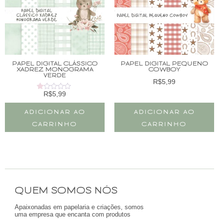
PAPEL DIGITAL CLÁSSICO
PAPEL DIGITAL PEQUENO
XADREZ MONOGRAMA
COWBOY
VERDE
R$
5,99
R$
5,99
Avaliação
1.00
de
ADICIONAR AO
ADICIONAR AO
5
CARRINHO
CARRINHO
QUEM SOMOS NÓS
Apaixonadas em papelaria e criações, somos
uma empresa que encanta com produtos