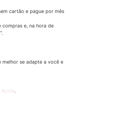
em cartão e pague por mês
e compras e, na hora de
”.
 melhor se adapte a você e
e
Ajuda
.