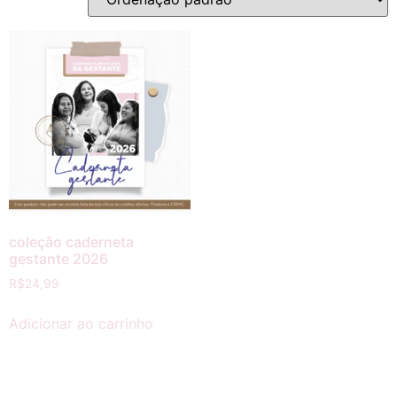
coleção caderneta
gestante 2026
R$
24,99
Adicionar ao carrinho